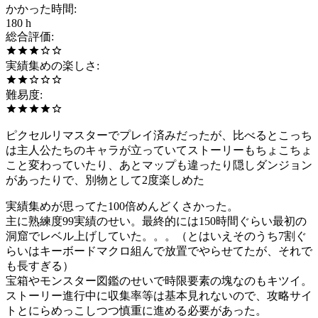
かかった時間
:
180 h
総合評価
:
実績集めの楽しさ
:
難易度
:
ピクセルリマスターでプレイ済みだったが、比べるとこっち
は主人公たちのキャラが立っていてストーリーもちょこちょ
こと変わっていたり、あとマップも違ったり隠しダンジョン
があったりで、別物として2度楽しめた
実績集めが思ってた100倍めんどくさかった。
主に熟練度99実績のせい。最終的には150時間ぐらい最初の
洞窟でレベル上げしていた。。。（とはいえそのうち7割ぐ
らいはキーボードマクロ組んで放置でやらせてたが、それで
も長すぎる）
宝箱やモンスター図鑑のせいで時限要素の塊なのもキツイ。
ストーリー進行中に収集率等は基本見れないので、攻略サイ
トとにらめっこしつつ慎重に進める必要があった。