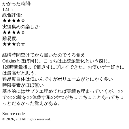
かかった時間
:
123 h
総合評価
:
実績集めの楽しさ
:
難易度
:
結構時間空けてから書いたのでうろ覚え
Originsとほぼ同じ。こっちは正統派進化という感じ。
120時間最後まで飽きずにプレイできた。お使いゲー好きに
は最高だと思う。
難易度自体は低いんですがボリュームがとにかく多い
時限要素がほぼ無い
基本的にはサブクエ埋めてれば実績も埋まっていくが、○○
で○○の敵を○○体倒す系のやつがちょこちょことあってちょ
っとだるかった覚えがある。
Source code
©
2026
,
attt
All rights reserved.