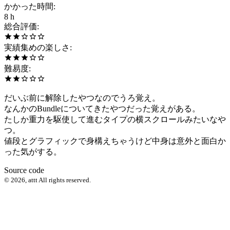
かかった時間
:
8 h
総合評価
:
実績集めの楽しさ
:
難易度
:
だいぶ前に解除したやつなのでうろ覚え。
なんかのBundleについてきたやつだった覚えがある。
たしか重力を駆使して進むタイプの横スクロールみたいなや
つ。
値段とグラフィックで身構えちゃうけど中身は意外と面白か
った気がする。
Source code
©
2026
,
attt
All rights reserved.