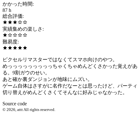
かかった時間
:
87 h
総合評価
:
実績集めの楽しさ
:
難易度
:
ピクセルリマスターではなくてスマホ向けのやつ。
めっっっっっっっっっちゃくちゃめんどくさかった覚えがあ
る。9割ガウのせい。
あと確か裏ダンジョンが地味にムズい。
ゲーム自体はさすがに名作だなーとは思ったけど、パーティ
切り替えがめんどくさくてそんなに好みじゃなかった。
Source code
©
2026
,
attt
All rights reserved.